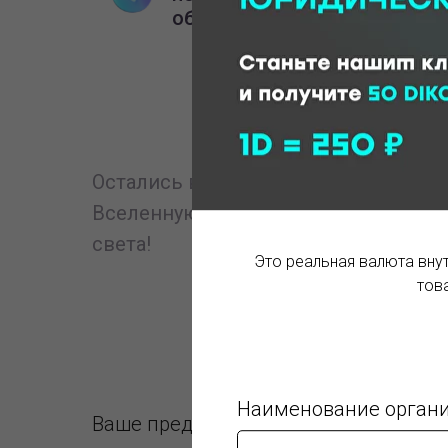
обслуживание.
Остались вопросы? Направляйте за
Вселенную и получайте ответ со ск
света!
Это реальная валюта вну
това
Наименование орган
Ваше предприятие будет полностью 