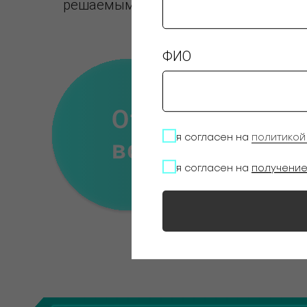
решаемым задачам.
ФИО
я согласен на
политико
я согласен на
получени