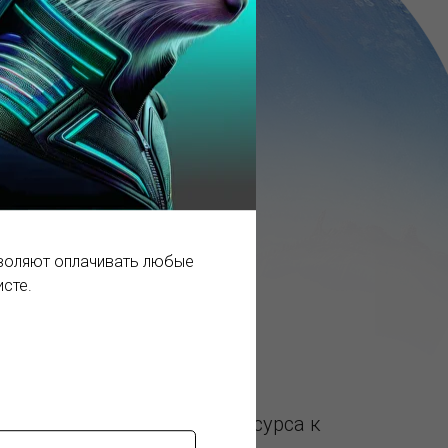
зволяют оплачивать любые
исте.
рудованием с запасом ресурса к