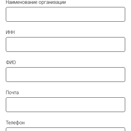
Наименование организации
ИНН
Партнёрство с реестровым
вендором UTINET
ФИО
официальный производитель российских ИТ-решений
на базе отечественного оборудования и ПО
ПОДРОБНЕЕ
Почта
Телефон
ОБ УСЛУГЕ