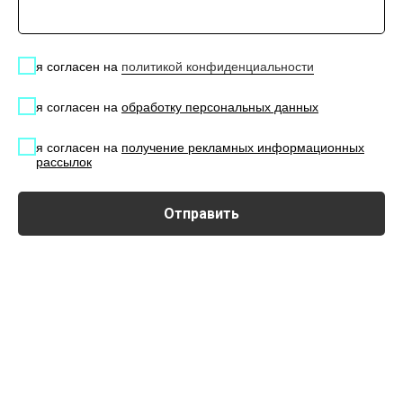
я согласен на
политикой конфиденциальности
К нам обращаются государственные
учреждения за консультацией в
я согласен на
обработку персональных данных
формировании Технических
характеристик оборудования. Мы
я согласен на
получение рекламных информационных
рассылок
участвуем в тендерах по поставке IT-
оборудования по 44, 223 и 275 ФЗ.,
Отправить
предлагая лучшие условия
сотрудничества.
60% наших партнеров - это
государственные заказчики, в том числе
государственные оборонные
учреждения.
С нами безопасно работать. Мы на 100%
оберегаем от штрафов, согласно ФЗ
№488 «О промышленной политике в