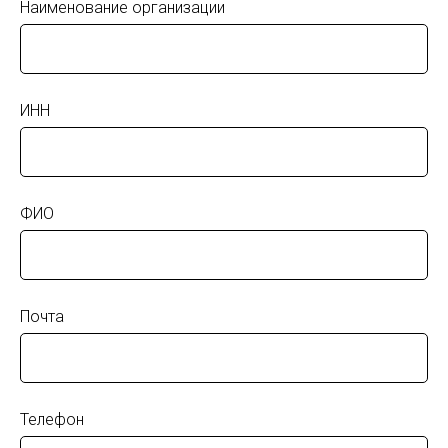
Наименование организации
ИНН
ОБ УСЛУГЕ
ФИО
Почта
По статистике, большинство компаний
выбрасывают использованные
картриджи с остатками тонера.
Телефон
Каждый год от одного печатающего