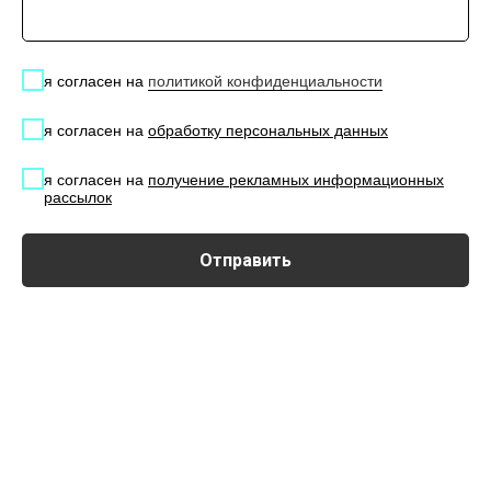
Вселенная DIKo предлагает
комплексное оснащение
я согласен на
политикой конфиденциальности
мультимедийным оборудованием от
мировых ведущих производителей.
я согласен на
обработку персональных данных
По Вашему запросу мы
я согласен на
получение рекламных информационных
рассылок
профессионально подберем
оборудование, которые решит ваши
задачи и закроет необходимые
Отправить
потребности, сократив время и деньги.
НАПРАВЛЕНИЯ, ПО КОТОРЫМ РАБОТАЕТ ВСЕЛЕННАЯ DIKO