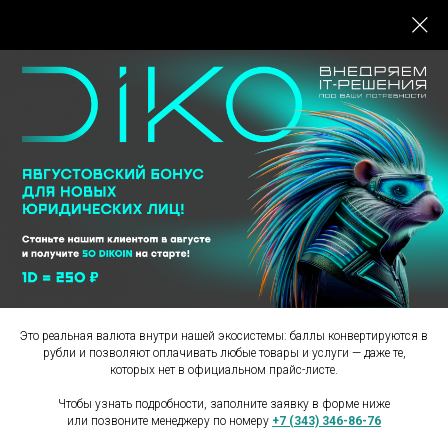
Главная
/
Комплексные IT решения
/
DIKo = Авторизованный Сервисный Центр Rongda
DIKO = АВТОРИЗОВАННЫЙ
СЕРВИСНЫЙ ЦЕНТР
RONGDA
Это реальная валюта внутри нашей экосистемы: баллы конвертируются в
рубли и позволяют оплачивать любые товары и услуги — даже те,
которых нет в официальном прайс-листе.
Чтобы узнать подробности, заполните заявку в форме ниже
или позвоните менеджеру по номеру
+7 (343) 346-86-76