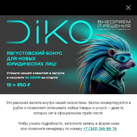
Главная
/
Комплексные IT решения
/
Танцевальный клип
МЫ РАДЫ ПРЕДСТАВИТЬ
ВАМ ПРЕМЬЕРУ
ТАНЦЕВАЛЬНОГО КЛИПА
ВСЕЛЕННОЙ DIKO
смотреть клип →
Это реальная валюта внутри нашей экосистемы: баллы конвертируются в
рубли и позволяют оплачивать любые товары и услуги — даже те,
которых нет в официальном прайс-листе.
Чтобы узнать подробности, заполните заявку в форме ниже
или позвоните менеджеру по номеру
+7 (343) 346-86-76