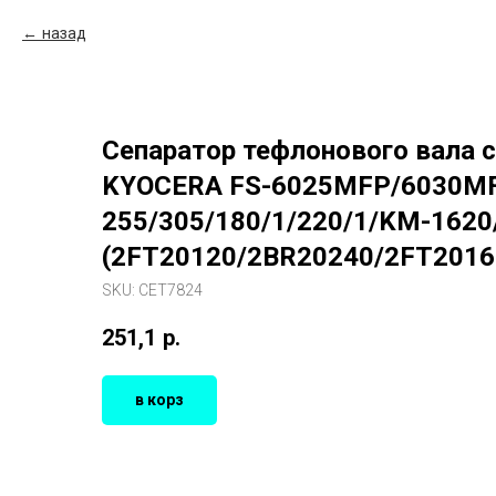
назад
Сепаратор тефлонового вала 
KYOCERA FS-6025MFP/6030MF
255/305/180/1/220/1/KM-1620
(2FT20120/2BR20240/2FT2016
SKU:
CET7824
251,1
р.
в корз