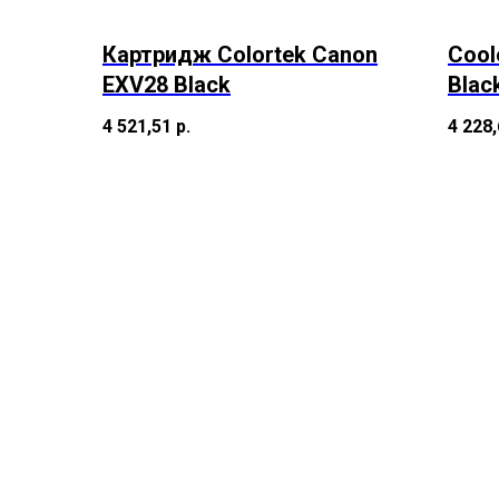
Картридж Colortek Canon
Cool
EXV28 Black
Blac
4 521,51
р.
4 228