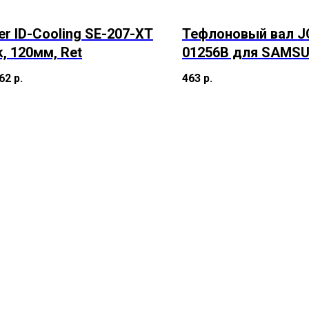
er ID-Cooling SE-207-XT
Тефлоновый вал J
k, 120мм, Ret
01256B для SAMS
2851ND (CET), CET
,62
р.
463
р.