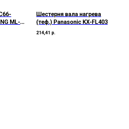
C66-
Шестерня вала нагрева
UNG ML-
(теф.) Panasonic KX-FL403
3674
214,41
р.