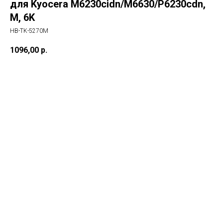
для Kyocera M6230cidn/M6630/P6230cdn,
M, 6K
HB-TK-5270M
1096,00
р.
в корз