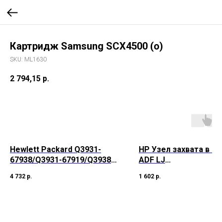
Картридж Samsung SCX4500 (o)
SKU:
ML1630
2 794,15
р.
Hewlett Packard Q3931-
HP Узел захвата в сб
67938/Q3931-67919/Q3938-
ADF LJ
67959 Набор роликов
3050/3052/3055/3390/
4 732
р.
1 602
р.
(подходит для лотка
M1522/M2727 CM232
2,3,4,5)
(5851-2559)