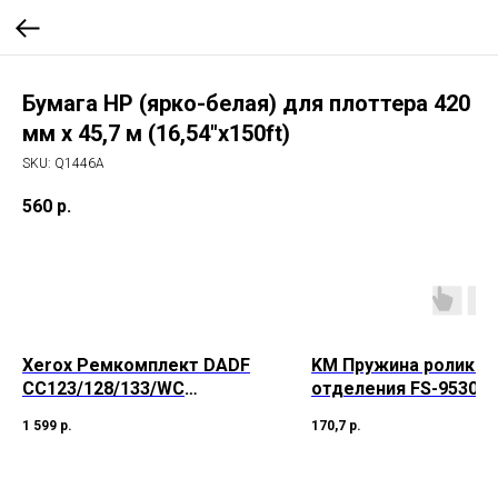
Бумага HP (ярко-белая) для плоттера 420
мм x 45,7 м (16,54"x150ft)
SKU:
Q1446A
560
р.
Xerox Ремкомплект DADF
KM Пружина ролика
CC123/128/133/WC
отделения FS-9530
M123/128/133/Pro123/128/1
1 599
р.
170,7
р.
33/WC-5225/5230