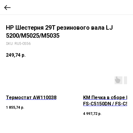
НР Шестерня 29T резинового вала LJ
5200/M5025/M5035
SKU:
RU5-0556
249,74
р.
Термостат AW110038
KM Печка в сборе Ky
FS-C5150DN / FS-C52
1 855,74
р.
(фьюзер)
4 997,72
р.