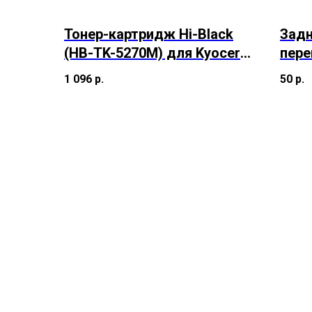
Тонер-картридж Hi-Black
Задн
(HB-TK-5270M) для Kyocera
пере
M6230cidn/M6630/P6230cdn
Afic
1 096
р.
50
р.
, M, 6K
C205