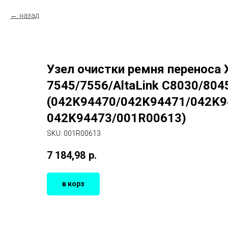
назад
Узел очистки ремня переноса
7545/7556/AltaLink C8030/804
(042K94470/042K94471/042K9
042K94473/001R00613)
SKU:
001R00613
7 184,98
р.
в корз