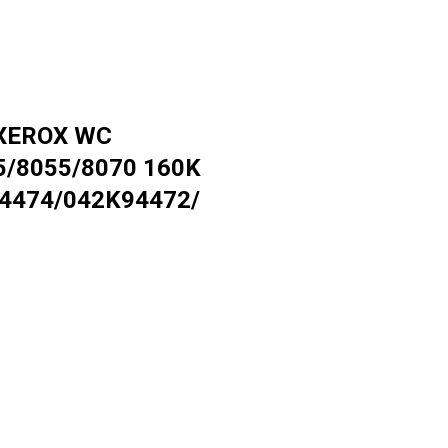
 XEROX WC
5/8055/8070 160K
4474/042K94472/