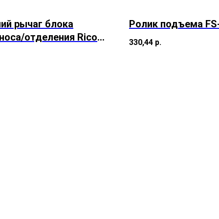
ий рычаг блока
Ролик подъема FS
носа/отделения Ricoh
330,44
р.
io MP
0/C2550/C2501/C2551