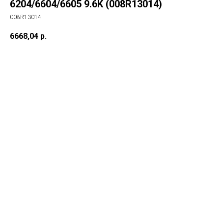
6204/6604/6605 9.6K (008R13014)
008R13014
6668,04
р.
в корз