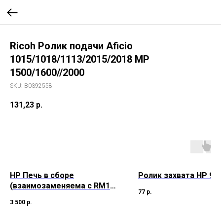
Ricoh Ролик подачи Aficio
1015/1018/1113/2015/2018 MP
1500/1600//2000
SKU:
B0392558
131,23
р.
HP Печь в сборе
Ролик захвата HP 900
(взаимозаменяема с RM1-
77
р.
4209 / RM1-4229) LJ
3 500
р.
M1522/M1120/P1505