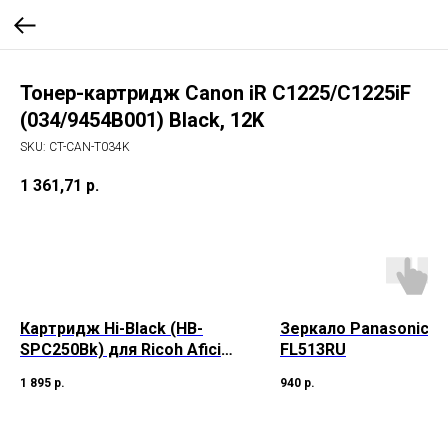
Тонер-картридж Canon iR C1225/C1225iF
(034/9454B001) Black, 12K
SKU:
CT-CAN-T034K
1 361,71
р.
Картридж Hi-Black (HB-
Зеркало Panasonic K
SPC250Bk) для Ricoh Aficio
FL513RU
SP
1 895
р.
940
р.
C250DN/C250SF/C260/C260/
C261SF, Bk, 2K