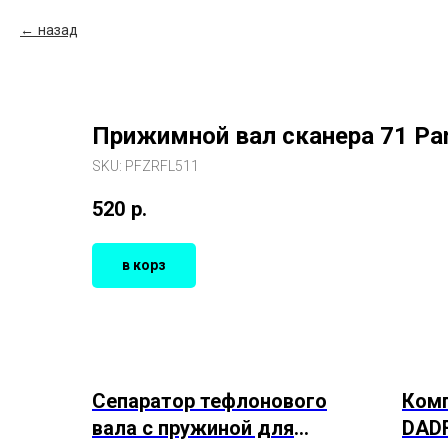
назад
Прижимной вал сканера 71 Pa
SKU:
PFZRFL511
520
р.
в корз
Сепаратор тефлонового
Комп
вала с пружиной для
DAD