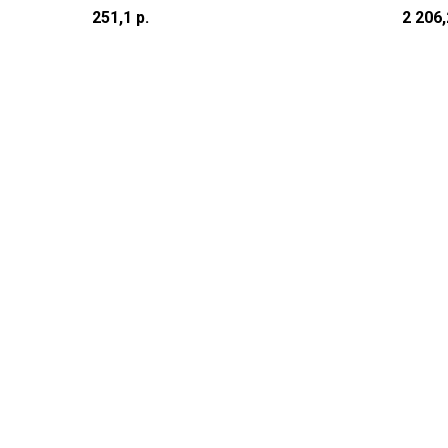
KYOCERA FS-
MF44
251,1
р.
2 206
6025MFP/6030MFP/TASKalfa
0/45
255/305/180/1/220/1/KM-
4553
1620/50/2050/2550
(2FT20120/2BR20240/2FT20
160/2C9