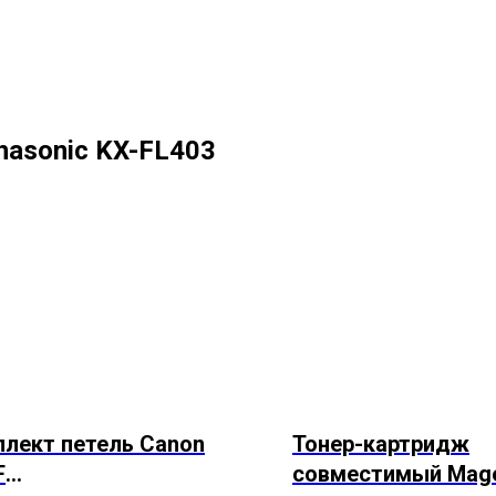
nasonic KX-FL403
лект петель Canon
Тонер-картридж
F
совместимый Mage