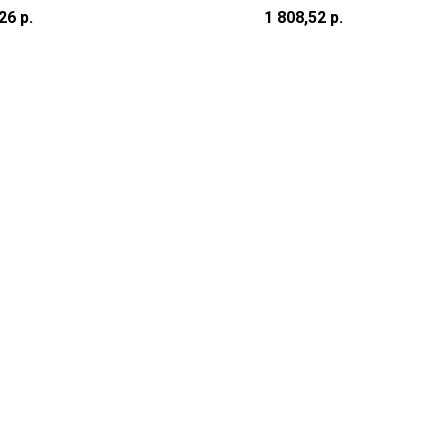
10/4450/4570/4430/455
Xerox VersaLink C7
,26
р.
1 808,52
р.
80/D550/520/4583/4554/
(3300k)
/4453/4452/4420/4412