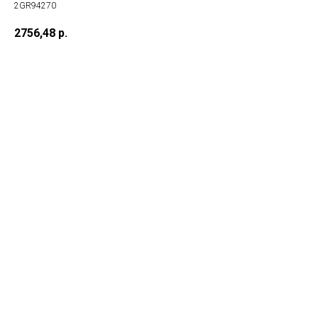
2GR94270
2756,48
р.
в корз