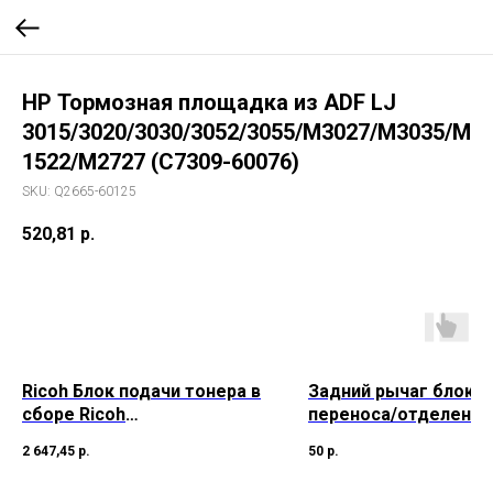
HP Тормозная площадка из ADF LJ
3015/3020/3030/3052/3055/M3027/M3035/M
1522/M2727 (C7309-60076)
SKU:
Q2665-60125
520,81
р.
Ricoh Блок подачи тонера в
Задний рычаг блока
сборе Ricoh
переноса/отделения 
AFMP161/AF1515 (o)
Aficio MP
2 647,45
р.
50
р.
C2050/C2550/C2501/