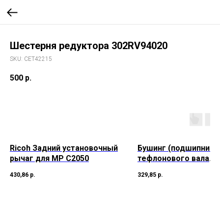
Шестерня редуктора 302RV94020
SKU:
CET42215
500
р.
Ricoh Задний установочный
Бушинг (подшипник)
рычаг для MP C2050
тефлонового вала
Samsung, ML-
430,86
р.
329,85
р.
2850/2851/SCX-4828/
Ph3250/WC-3210/3220
JC61-02334A, JC61-0