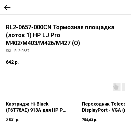
RL2-0657-000CN Тормозная площадка
(лоток 1) HP LJ Pro
M402/M403/M426/M427 (O)
SKU:
RL2-0657
642
р.
Картридж Hi-Black
Переходник Telecom 
(F6T78AE) 913A для HP PW
DisplayPort - VGA (ви
352dw/377dw/Pro477dw/452
розетка) 0.2 м
2 531
р.
754,63
р.
dw, M