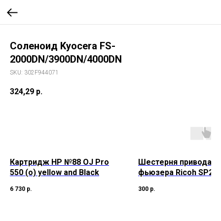
Соленоид Kyocera FS-
2000DN/3900DN/4000DN
SKU:
302F944071
324,29
р.
Картридж HP №88 OJ Pro
Шестерня привода
550 (o) yellow and Black
фьюзера Ricoh SP21
6 730
р.
300
р.