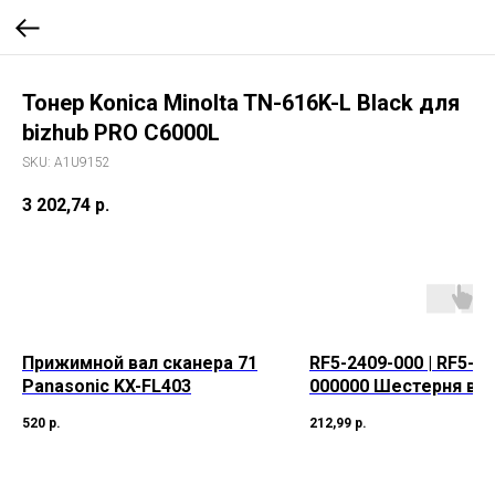
Тонер Konica Minolta TN-616K-L Black для
bizhub PRO C6000L
SKU:
A1U9152
3 202,74
р.
Прижимной вал сканера 71
RF5-2409-000 | RF5-24
Panasonic KX-FL403
000000 Шестерня в с
мет. скобе 14Т LJ50
520
р.
212,99
р.
/ GP-160