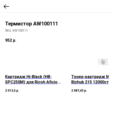
Термистор AW100111
SKU:
AW100111
952
р.
Картридж Hi-Black (HB-
Тонер-картридж Mino
SPC250M) для Ricoh Aficio
Bizhub 215 12000стр. 
SP
TN-118 (o)
2 013,5
р.
2 087,45
р.
C250DN/C250SF/C260/C260/
C261SF, M, 1,6K