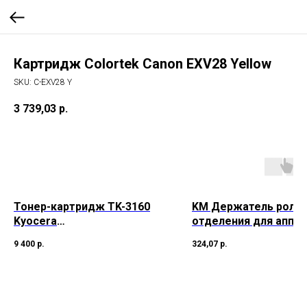
Картридж Colortek Canon EXV28 Yellow
SKU:
C-EXV28 Y
3 739,03
р.
Тонер-картридж TK-3160
KM Держатель роли
Kyocera
отделения для аппа
P3045DN/P3050DN/P3055DN
Kyocera Mita TASKalf
9 400
р.
324,07
р.
/P3060DN, 12,5К (O)
3501i/TASKalfa-
1T02T90NL1
4501i/TASKalfa-5501i