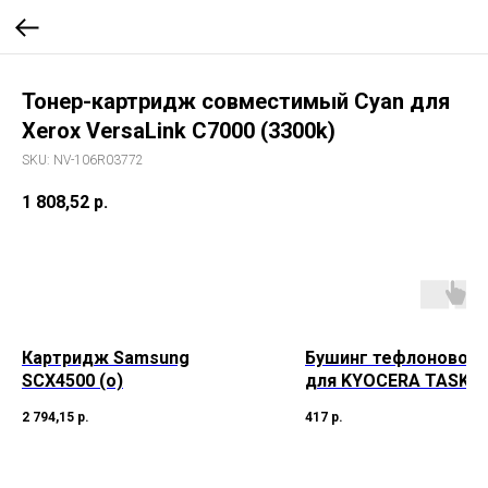
Тонер-картридж совместимый Cyan для
Xerox VersaLink C7000 (3300k)
SKU:
NV-106R03772
1 808,52
р.
Картридж Samsung
Бушинг тефлонового
SCX4500 (o)
для KYOCERA TASKalf
(CET), 2 шт/компл
2 794,15
р.
417
р.