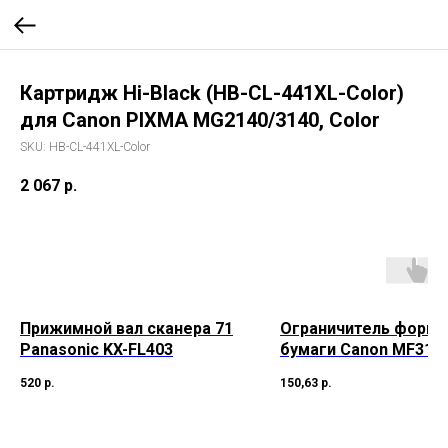
Картридж Hi-Black (HB-CL-441XL-Color)
для Canon PIXMA MG2140/3140, Color
SKU:
HB-CL-441XL-Color
2 067
р.
Прижимной вал сканера 71
Ограничитель форма
Panasonic KX-FL403
бумаги Canon MF311
520
р.
150,63
р.