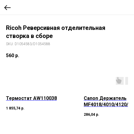
Ricoh Реверсивная отделительная
створка в сборе
SKU:
D1054583/D1054588
560
р.
Термостат AW110038
Canon Держатель
MF4018/4010/4120/41
1 855,74
р.
0/4350/4320/4370/43
286,04
р.
/4330